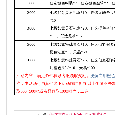
1000
任选紫色时装*2、任选紫色坐骑*2、任
2000
七级如意灵石礼盒*10、任选无缺圣兵
*10
3000
七级如意灵石礼盒*20、任选橙色坐骑
*1
、任选龙晶*15
5000
七级如意特殊灵石*10、任选仙宠召唤
橙色法宝*5、天晶*50
10000
七级如意特殊灵石*25、任选仙宠召唤
用橙色法宝*10、天晶*100
活动内容：满足条件联系客服领取奖励。
洗炼专用橙色
注：本活动可与其他线下活动同时参与,以上奖励不叠加,
取500+500档或者只领取1000档位，二选一。
下一篇:
《新太古遮天2》6.5-6.7周末限时活动