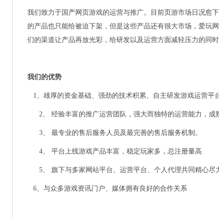
我们致力于国产网页游戏的运营与推广。目前页游市场日况愈下
的产品也只能给被迫下架，但是这些产品还有很大市场，爱玩网
们的渠道让产品再放光彩，给研发以及运营方面减轻压力的同时
我们的优势
1
、雄厚的资金基础、强劲的技术积累、自主研发游戏运营平
2、
经验丰富的推广运营团队，强大而独特的运营能力，成
3、
最专业的售后服务人员及最完善的售后服务机制。
4、
平台上线游戏产品丰富，稳定玩家多，总注册量高
5、
旗下与多家网站平台、运营平台、个人代理共同精心尽
6
、与众多游戏资讯门户、媒体拥有良好的合作关系