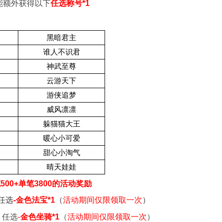
能额外获得以下
任选称号*1
黑暗君主
谁人不识君
神武至尊
云游天下
游侠追梦
威风凛凛
躲猫猫大王
暖心小可爱
甜心小淘气
晴天娃娃
00+单笔3800的活动奖励
任选
-
金色法宝*1
（
活动期间仅限领取一次
）
：任选
-
金色坐骑*1
（
活动期间仅限领取一次
）