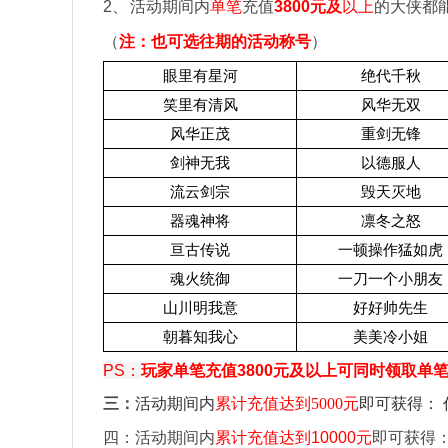
2
、
活动期间内
单笔
充值
3800
元及
以上
的大侠都
（
注：也可选往期的活动称号
）
眼里有星河
绝代千秋
笑里有清风
风华无双
风华正茂
重剑无锋
剑神无我
以德服人
流云剑宗
毁天灭地
器魂神将
凛冬之怒
亘古传说
一顿操作猛如虎
魂火统御
一刀一个小朋友
山川明我意
好好帅先生
朝暮知我心
美美冷小姐
PS
：
玩家单笔充值3800元及以上可同时领取单笔5
三：
活动期间内
累计充值达到
5000
元
即可获得：
四：活动期间内
累计充值达到10000元
即可获得