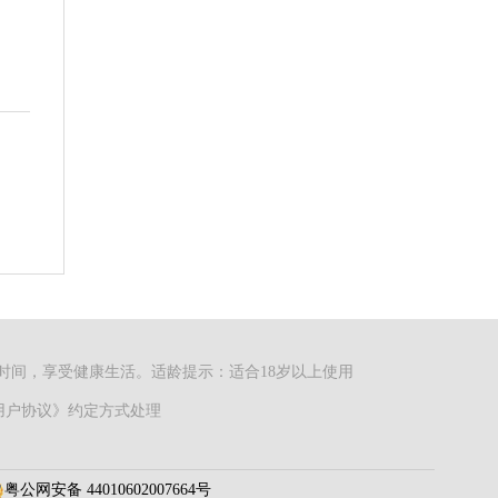
时间，享受健康生活。适龄提示：适合18岁以上使用
依《用户协议》约定方式处理
粤公网安备 44010602007664号