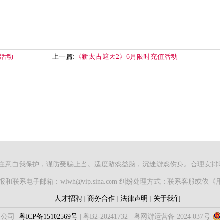
时活动
上一篇:
《新太古遮天2》6月限时充值活动
注意自我保护，谨防受骗上当。适度游戏益脑，沉迷游戏伤身。合理安排
和联系电子邮箱：wlwh@vip.sina.com 纠纷处理方式：联系客服或
人才招聘
|
商务合作
|
法律声明
|
关于我们
限公司
粤ICP备15102569号
|
粤B2-20241732
粤网游运营备 2024-037号