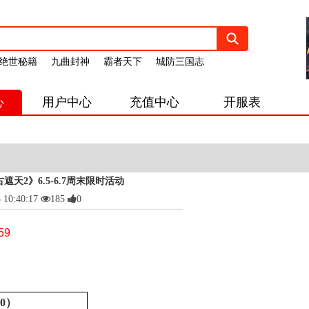
绝世秘籍
九曲封神
霸者天下
城防三国志
心
用户中心
充值中心
开服表
遮天2》6.5-6.7周末限时活动
0:40:17
185
0
59
0）