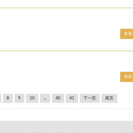
查看
查看
8
9
10
...
40
41
下一页
尾页