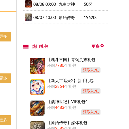
（新）
08/08 09:00
九曲封神
50区
08/07 13:00
原始传奇
1962区
更多
热门礼包
更多
【魂斗三国】青铜贵族礼包
还剩
7780
个礼包
领取礼包
更多
【新太古遮天2】新手礼包
还剩
2864
个礼包
领取礼包
【战神世纪】VIP礼包4
还剩
4483
个礼包
领取礼包
更多
【原始传奇】媒体礼包
还剩
2585
个礼包