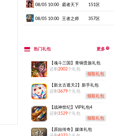
08/05 10:00
霸者天下
151区
08/05 10:00
王者之师
357区
热门礼包
更多
【魂斗三国】青铜贵族礼包
还剩
2002
个礼包
领取礼包
【新太古遮天2】新手礼包
还剩
3679
个礼包
领取礼包
【战神世纪】VIP礼包4
还剩
1529
个礼包
领取礼包
【原始传奇】媒体礼包
还剩
4372
个礼包