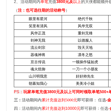
2
、
活动期间内
单笔
充值
3800
元及
以上
的大侠都能额外
（
注：也可选往期的活动称号
）
眼里有星河
绝代千秋
笑里有清风
风华无双
风华正茂
重剑无锋
剑神无我
以德服人
流云剑宗
毁天灭地
器魂神将
凛冬之怒
亘古传说
一顿操作猛如虎
魂火统御
一刀一个小朋友
山川明我意
好好帅先生
朝暮知我心
美美冷小姐
PS
：
玩家单笔充值3800元及以上可同时领取单笔500+
三：
活动期间内
累计充值达到
5000
元
即可获得：
任选
-
金
四：活动期间内
累计充值达到10000元
即可获得：任选
-