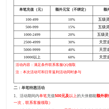
单笔充值（元）
额外元宝（不绑定）
额
五级灵
100-499
10%
五级灵
500-999
15%
五级灵
1000-2499
20%
天罡道
2500-4999
30%
天罡道
5000-9999
40%
天罡道
10000
以上
60%
活动内容：满足条件联系客服QQ领取
注：本次活动可和日常返利活动同时参与
二：单笔特惠活动
1
、活动期间内
单笔
充值
500
元及
以上
的大侠都能
额外获
一次，联系客服领取）