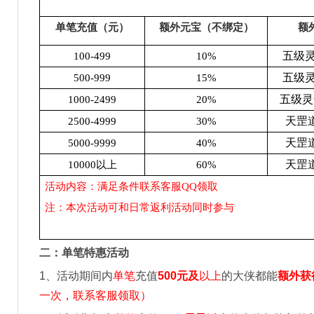
单笔充值（元）
额外元宝（不绑定）
额
五级灵
100-499
10%
五级灵
500-999
15%
五级灵
1000-2499
20%
天罡道
2500-4999
30%
天罡道
5000-9999
40%
天罡道
10000
以上
60%
活动内容：满足条件联系客服QQ领取
注：本次活动可和日常返利活动同时参与
二：单笔特惠活动
1
、活动期间内
单笔
充值
500
元及
以上
的大侠都能
额外获
一次，联系客服领取）