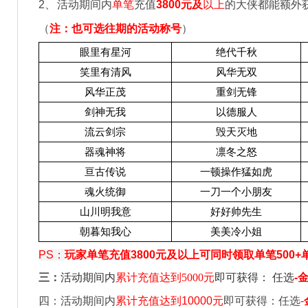
2
、
活动期间内
单笔
充值
3800
元及
以上
的大侠都能额外
（
注：也可选往期的活动称号
）
眼里有星河
绝代千秋
笑里有清风
风华无双
风华正茂
重剑无锋
剑神无我
以德服人
流云剑宗
毁天灭地
器魂神将
凛冬之怒
亘古传说
一顿操作猛如虎
魂火统御
一刀一个小朋友
山川明我意
好好帅先生
朝暮知我心
美美冷小姐
PS
：
玩家单笔充值3800元及以上可同时领取单笔500+
三：
活动期间内
累计充值达到
5000
元
即可获得：
任选
-
金
四：活动期间内
累计充值达到10000元
即可获得：任选
-