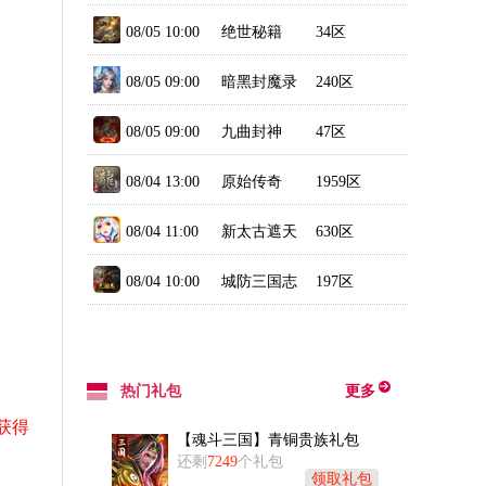
08/05 10:00
绝世秘籍
34区
08/05 09:00
暗黑封魔录
240区
08/05 09:00
九曲封神
47区
08/04 13:00
原始传奇
1959区
08/04 11:00
新太古遮天
630区
2
08/04 10:00
城防三国志
197区
热门礼包
更多
获得
【魂斗三国】青铜贵族礼包
还剩
7249
个礼包
领取礼包