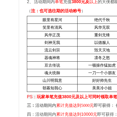
2
、
活动期间内
单笔
充值
3800
元及
以上
的大侠都
（
注：也可选往期的活动称号
）
眼里有星河
绝代千秋
笑里有清风
风华无双
风华正茂
重剑无锋
剑神无我
以德服人
流云剑宗
毁天灭地
器魂神将
凛冬之怒
亘古传说
一顿操作猛如虎
魂火统御
一刀一个小朋友
山川明我意
好好帅先生
朝暮知我心
美美冷小姐
PS
：
玩家单笔充值3800元及以上可同时领取单笔5
三：
活动期间内
累计充值达到
5000
元
即可获得：
四：活动期间内
累计充值达到10000元
即可获得