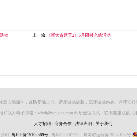
时活动
上一篇:
《新太古遮天2》6月限时充值活动
注意自我保护，谨防受骗上当。适度游戏益脑，沉迷游戏伤身。合理安排
和联系电子邮箱：wlwh@vip.sina.com 纠纷处理方式：联系客服或
人才招聘
|
商务合作
|
法律声明
|
关于我们
限公司
粤ICP备15102569号
|
粤B2-20241732
粤网游运营备 2024-037号