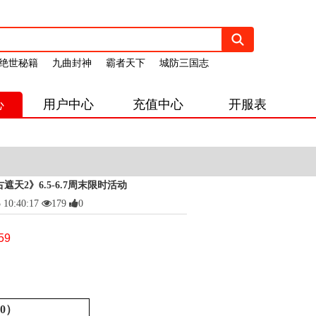
绝世秘籍
九曲封神
霸者天下
城防三国志
心
用户中心
充值中心
开服表
遮天2》6.5-6.7周末限时活动
0:40:17
179
0
59
0）