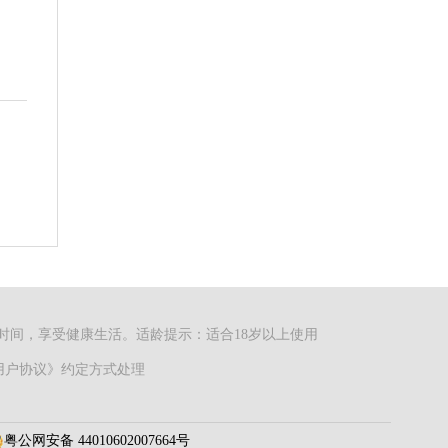
时间，享受健康生活。适龄提示：适合18岁以上使用
依《用户协议》约定方式处理
粤公网安备 44010602007664号