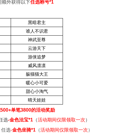
能额外获得以下
任选称号*1
黑暗君主
谁人不识君
神武至尊
云游天下
游侠追梦
威风凛凛
躲猫猫大王
暖心小可爱
甜心小淘气
晴天娃娃
00+单笔3800的活动奖励
任选
-
金色法宝*1
（
活动期间仅限领取一次
）
：任选
-
金色坐骑*1
（
活动期间仅限领取一次
）