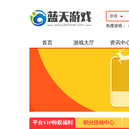
游戏
热搜游戏：
首页
游戏大厅
资讯中
平台VIP特权福利
积分活动中心