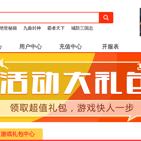
绝世秘籍
九曲封神
霸者天下
城防三国志
心
用户中心
充值中心
开服表
游戏礼包中心