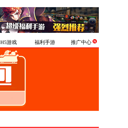
H5游戏
福利手游
推广中心