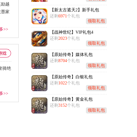
奖励越
【新太古遮天2】新手礼包
取墨家
还剩
6971
个礼包
领取礼包
多>>
【战神世纪】VIP礼包4
还剩
2023
个礼包
领取礼包
【原始传奇】媒体礼包
还剩
8704
个礼包
领取礼包
炫坐骑绝
【原始传奇】白银礼包
还剩
1022
个礼包
领取礼包
多>>
【原始传奇】黄金礼包
还剩
3152
个礼包
领取礼包