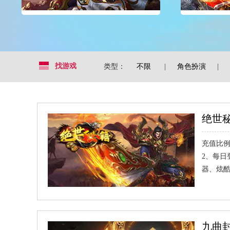
找游戏
类型：
不限
|
角色扮演
|
绝世
充值比例
2、每日
器、炫
九曲