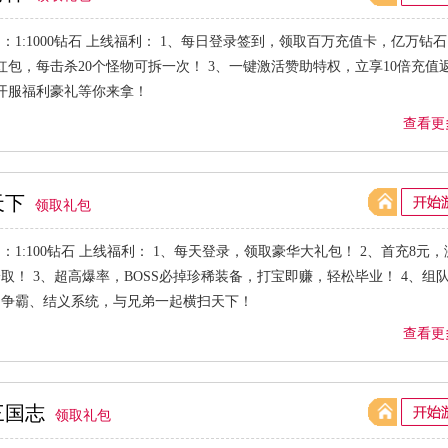
：1:1000钻石 上线福利： 1、每日登录签到，领取百万充值卡，亿万钻
红包，每击杀20个怪物可拆一次！ 3、一键激活赞助特权，立享10倍充值
开服福利豪礼等你来拿！
查看更
天下
领取礼包
：1:100钻石 上线福利： 1、每天登录，领取豪华大礼包！ 2、首充8元
取！ 3、超高爆率，BOSS必掉珍稀装备，打宝即赚，轻松毕业！ 4、组
团争霸、结义系统，与兄弟一起横扫天下！
查看更
三国志
领取礼包