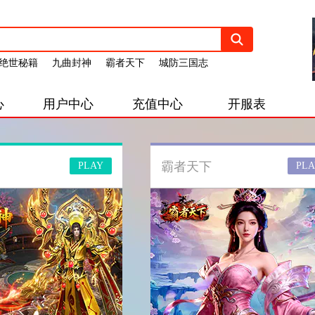
绝世秘籍
九曲封神
霸者天下
城防三国志
心
用户中心
充值中心
开服表
霸者天下
PLAY
PLA