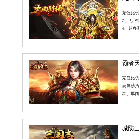
充值比例
2、无限
4、超多
霸者
充值比例
满屏秒拾
本、军
城防