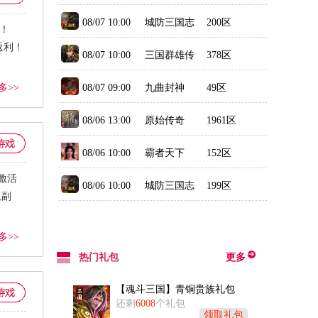
08/07 10:00
城防三国志
200区
石！
返利！
08/07 10:00
三国群雄传
378区
多>>
08/07 09:00
九曲封神
49区
08/06 13:00
原始传奇
1961区
08/06 10:00
霸者天下
152区
，激活
08/06 10:00
城防三国志
199区
队副
多>>
热门礼包
更多
【魂斗三国】青铜贵族礼包
还剩
6008
个礼包
领取礼包