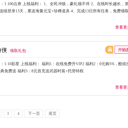
：1:100点券 上线福利： 1、全民冲级，豪礼领不停 2、在线时长越长，
、连续登录13天，累送海量元宝+珍稀道具 4、完成13日所有任务，免费领
查看更
游侠
领取礼包
：1:10彩星 上线福利： 福利1：在线免费升VIP2 福利2：0元购V6，酷
典免费送 福利3：8元首充送武器时装+托管特权
查看更
3
4
下一页
尾页