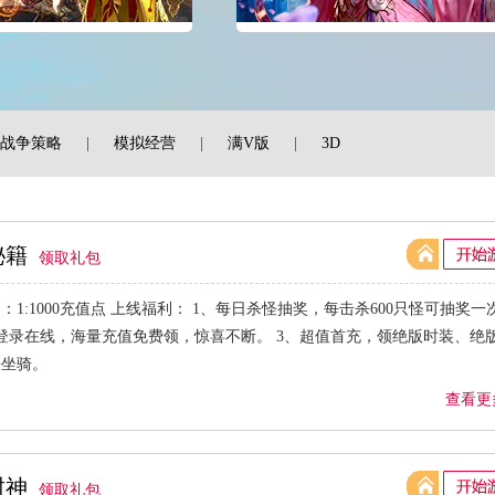
战争策略
|
模拟经营
|
满V版
|
3D
秘籍
领取礼包
：1:1000充值点 上线福利： 1、每日杀怪抽奖，每击杀600只怪可抽奖一
登录在线，海量充值免费领，惊喜不断。 3、超值首充，领绝版时装、绝
酷坐骑。
查看更
封神
领取礼包