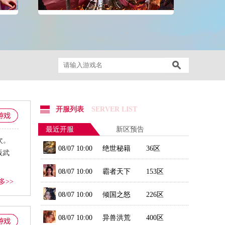
开服列表
SERVER LIST
最近开服
新区预告
次。
08/07 10:00
绝世秘籍
36区
版武
08/07 10:00
霸者天下
153区
多>>
08/07 10:00
倾国之怒
226区
08/07 10:00
异兽洪荒
400区