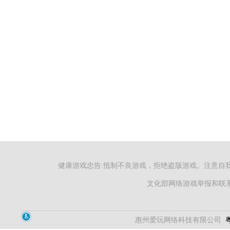
健康游戏忠告:抵制不良游戏，拒绝盗版游戏。注意自
文化部网络游戏举报和联系电
惠州爱玩网络科技有限公司
粤