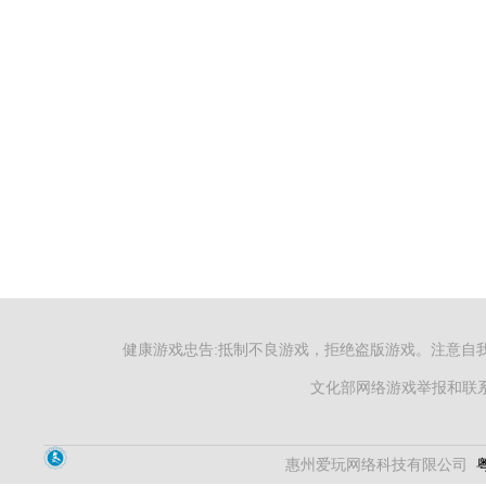
健康游戏忠告:抵制不良游戏，拒绝盗版游戏。注意自
文化部网络游戏举报和联系电
惠州爱玩网络科技有限公司
粤