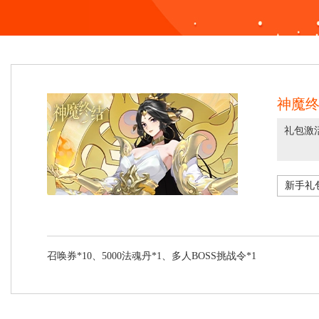
神魔终
礼包激活
召唤券*10、5000法魂丹*1、多人BOSS挑战令*1