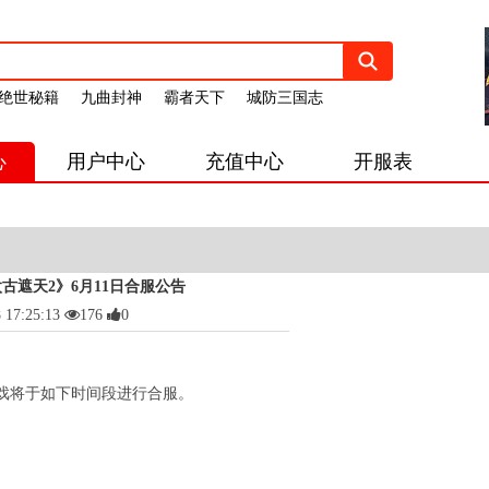
绝世秘籍
九曲封神
霸者天下
城防三国志
心
用户中心
充值中心
开服表
古遮天2》6月11日合服公告
7:25:13
176
0
戏将于如下时间段进行合服。