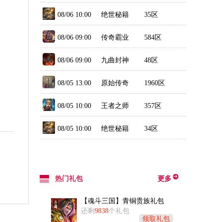
08/06 10:00
绝世秘籍
35区
08/06 09:00
传奇霸业
584区
（新）
08/06 09:00
九曲封神
48区
08/05 13:00
原始传奇
1960区
08/05 10:00
王者之师
357区
08/05 10:00
绝世秘籍
34区
热门礼包
更多
【魂斗三国】青铜贵族礼包
还剩
9838
个礼包
领取礼包