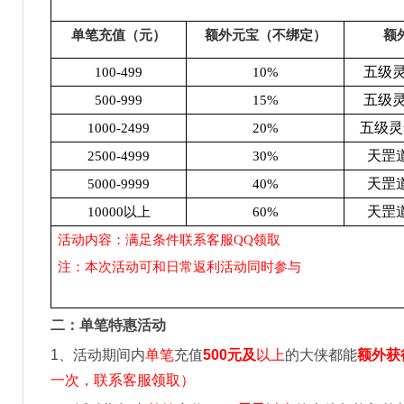
单笔充值（元）
额外元宝（不绑定）
额
五级灵
100-499
10%
五级灵
500-999
15%
五级灵
1000-2499
20%
天罡道
2500-4999
30%
天罡道
5000-9999
40%
天罡道
10000
以上
60%
活动内容：满足条件联系客服QQ领取
注：本次活动可和日常返利活动同时参与
二：单笔特惠活动
1
、活动期间内
单笔
充值
500
元及
以上
的大侠都能
额外获
一次，联系客服领取）