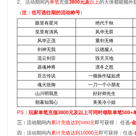
2
、
活动期间内
单笔
充值
3800
元及
以上
的大侠都能额外
（
注：也可选往期的活动称号
）
眼里有星河
绝代千秋
笑里有清风
风华无双
风华正茂
重剑无锋
剑神无我
以德服人
流云剑宗
毁天灭地
器魂神将
凛冬之怒
亘古传说
一顿操作猛如虎
魂火统御
一刀一个小朋友
山川明我意
好好帅先生
朝暮知我心
美美冷小姐
PS
：
玩家单笔充值3800元及以上可同时领取单笔500+
三：
活动期间内
累计充值达到
5000
元
即可获得：
任选
-
金
四：活动期间内
累计充值达到10000元
即可获得：任选
-