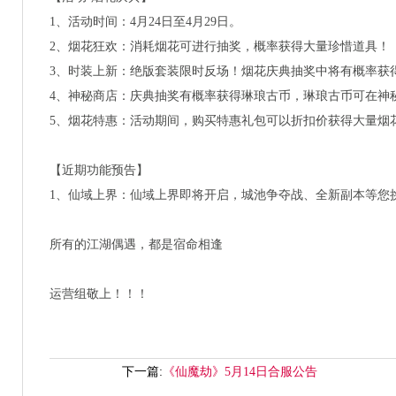
1、活动时间：4月24日至4月29日。
2、烟花狂欢：消耗烟花可进行抽奖，概率获得大量珍惜道具！
3、时装上新：绝版套装限时反场！烟花庆典抽奖中将有概率获
4、神秘商店：庆典抽奖有概率获得琳琅古币，琳琅古币可在神
5、烟花特惠：活动期间，购买特惠礼包可以折扣价获得大量烟
【近期功能预告】
1、仙域上界：仙域上界即将开启，城池争夺战、全新副本等您
所有的江湖偶遇，都是宿命相逢
运营组敬上！！！
下一篇:
《仙魔劫》5月14日合服公告