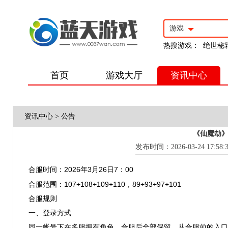
游戏
热搜游戏：
绝世秘
首页
游戏大厅
资讯中心
资讯中心
>
公告
《仙魔劫》
发布时间：2026-03-24 17:58:
2026
3
26
7
00
合服时间：
年
月
日
：
107+108+109+110
89+93+97+101
合服范围：
，
合服规则
一、登录方式
同一帐号下在多服拥有角色，合服后全部保留，从合服前的入口