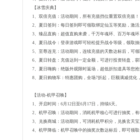
【冰雪庆典】
1
、双倍充值：活动期间，所有充值挡位重置双倍充值！
2
、夏日签到：每日签到即可领取绑定仙玉等奖励，激活
3
、臻品直购：超值直购来袭，千万年魂环、百万年魂环
4
、夏日战令：登录游戏即可轻松提升战令等级，领取抽
5
、至尊连充：活动期间，连续充值的天数达标后，可领
6
、夏日转盘：充值达到一定金额，可进行投资转盘，获
7
、夏日嗨购：绝版外观限时返场，超低折扣道具等您抢
8
、夏日购物车：特惠团购，全场
7
折起，巨额满减优化
【活动
-
机甲召唤】
1
、开启时间：
6
月
12
日至
6
月
17
日，持续
6
天。
2
、机甲召唤：活动期间，消耗机甲核心可进行抽奖，有
3
、兑换商城：活动期间，可消耗机甲积分，兑换玄天宝
4
、机甲降临：机甲召唤中的抽奖次数达标后，即可领取