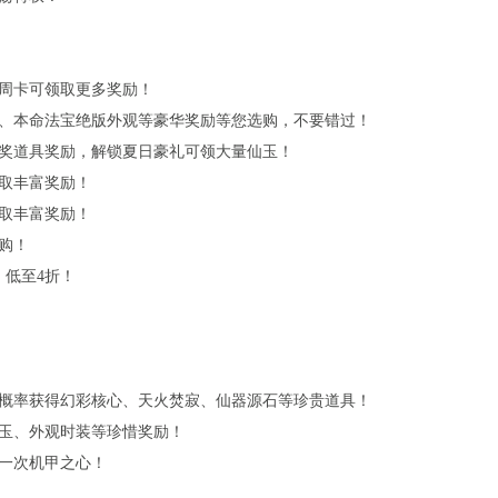
周卡可领取更多奖励！
、本命法宝绝版外观等豪华奖励等您选购，不要错过！
奖道具奖励，解锁夏日豪礼可领大量仙玉！
取丰富奖励！
取丰富奖励！
购！
，低至
4
折！
概率获得幻彩核心、天火焚寂、仙器源石等珍贵道具！
玉、外观时装等珍惜奖励！
一次机甲之心！