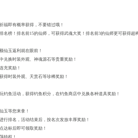
祈福即有概率获得，不要错过哦！
排名榜！排名前
15
的仙师，可获得武魂大奖！排名前
3
的仙师更可获得超
额仙玉返利就在眼前！
中兑换时装外观、神魂源石等贵重奖励！
连充奖励！
获得时装外观、天赏石等珍稀奖励！
玩钓鱼活动，获得钓鱼积分，在钓鱼商店中兑换各种道具奖励！
仙玉等您来拿！
进行排名，活动结束后，按名次发放丰厚奖励！
点达标后即可领取奖励！
荡特权！