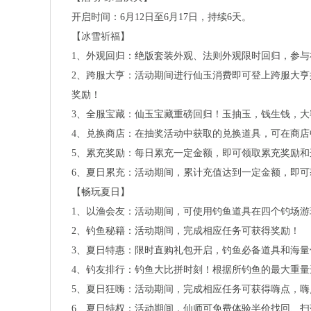
开启时间：
6
月
12
日至
6
月
17
日，持续
6
天。
【冰雪祈福】
1
、外观回归：绝版套装外观、法则外观限时回归，参与
2
、跨服大亨：活动期间进行仙玉消费即可登上跨服大亨
奖励！
3
、全服宝藏：仙玉宝藏重磅回归！玉抽玉，钱生钱，大
4
、兑换商店：在抽奖活动中获取的兑换道具，可在商店
5
、累充奖励：每日累充一定金额，即可领取累充奖励和
6
、夏日累充：活动期间，累计充值达到一定金额，即可
【畅玩夏日】
1
、以渔会友：活动期间，可使用钓鱼道具在四个钓场游
2
、钓鱼秘籍：活动期间，完成相应任务可获得奖励！
3
、夏日特惠：限时直购礼包开启，钓鱼必备道具和海量
4
、钓友排行：钓鱼大比拼时刻！根据所钓鱼的最大重量
5
、夏日狂嗨：活动期间，完成相应任务可获得嗨点，嗨
6
、夏日特权：活动期间，仙师可免费体验半价找回、扫