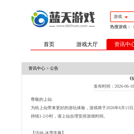
游戏
热搜游戏：
首页
游戏大厅
资讯中
资讯中心
>
公告
《
发布时间：2026-06-10 1
尊敬的上仙
:
为给上仙带来更好的游玩体验，游戏将于
2026
年
6
月
11
日
持续
1-2
小时，请上仙合理安排游戏时间。
【活动
-
冰雪庆典】