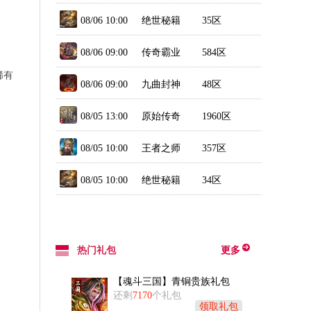
08/06 10:00
绝世秘籍
35区
08/06 09:00
传奇霸业
584区
稀有
（新）
08/06 09:00
九曲封神
48区
08/05 13:00
原始传奇
1960区
08/05 10:00
王者之师
357区
08/05 10:00
绝世秘籍
34区
热门礼包
更多
【魂斗三国】青铜贵族礼包
还剩
7170
个礼包
领取礼包