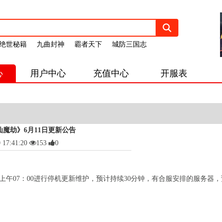
绝世秘籍
九曲封神
霸者天下
城防三国志
心
用户中心
充值中心
开服表
仙魔劫》6月11日更新公告
7:41:20
153
0
上午
07
：
00
进行停机更新维护，预计持续
30
分钟，有合服安排的服务器，