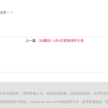
洪荒！
！
上一篇:
《仙魔劫》6月4日更新维护公告
注意自我保护，谨防受骗上当。适度游戏益脑，沉迷游戏伤身。合理安排
和联系电子邮箱：wlwh@vip.sina.com 纠纷处理方式：联系客服或