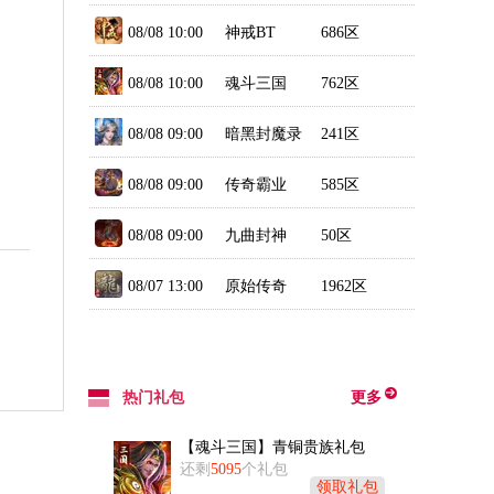
08/08 10:00
神戒BT
686区
08/08 10:00
魂斗三国
762区
08/08 09:00
暗黑封魔录
241区
08/08 09:00
传奇霸业
585区
（新）
08/08 09:00
九曲封神
50区
08/07 13:00
原始传奇
1962区
热门礼包
更多
【魂斗三国】青铜贵族礼包
还剩
5095
个礼包
领取礼包