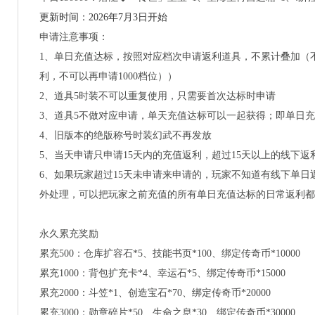
更新时间：2026年7月3日开始
申请注意事项：
1、单日充值达标，按照对应档次申请返利道具，不累计叠加（不能
利，不可以再申请1000档位））
2、道具5时装不可以重复使用，只需要首次达标时申请
3、道具5不做对应申请，单天充值达标可以一起获得；即单日充
4、旧版本的绝版称号时装幻武不再发放
5、当天申请只申请15天内的充值返利，超过15天以上的线下返
6、如果玩家超过15天未申请来申请的，玩家不知道有线下单
外处理，可以把玩家之前充值的所有单日充值达标的日常返利都
永久累充奖励
累充500：仓库扩容石*5、技能书页*100、绑定传奇币*10000
累充
1000：背包扩充卡*4、幸运石*5、绑定传奇币*15000
累充
2000：斗笠*1、创造宝石*70、绑定传奇币*20000
累充
3000：勋章碎片*50、生命之息*30、绑定传奇币*30000