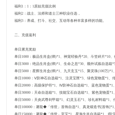
福利1：1：1原始充值比例
福利2：战士、法师和道士三种职业任选，
福利3：养成、打斗、社交、互动等各种丰富多样的功能。
二、充值返利
单日累充奖励
单日1000：
极品生肖盒(绑)*1、
神宠经验丹*20、
斗笠碎片*10、
单日3000：
绝品生肖盒(绑)*1、
生命之息*30、
额外试炼自选箱*
单日5000：
星辉生肖盒(绑)*1、
九天玄玉*15、
聚灵珠(100万)*1
单日10000：
Ⅴ阶神石自选箱*1、
注灵宝匣*3、
绿色宠物蛋*1、
传
单日20000：
高级保护符*1、
Ⅳ阶神石自选箱*1、
蓝色宠物蛋*1
单日30000：
天命自选箱*1、
技能宝石自选箱*1、
紫色宠物蛋*1
单日50000：
天炎武尊剑甲箱*1、
幻灵玉石*1、
珍礼材料箱*1、
单日100000：
屠龍◆「传世」首饰自选*1、
真龙锻造书[首饰]*1
单日150000：
屠龍◆「传世」至宝*1、
星海生肖自选箱*1、
Ⅰ阶