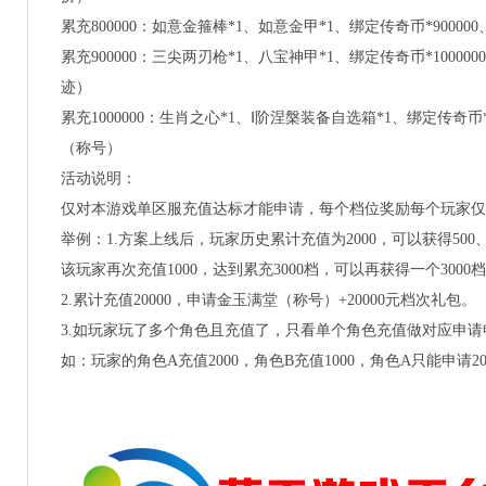
累充
800000：如意金箍棒*1、如意金甲*1、绑定传奇币*90000
累充
900000：三尖两刃枪*1、八宝神甲*1、绑定传奇币*10000
迹）
累充
1000000：生肖之心*1、Ⅰ阶涅槃装备自选箱*1、绑定传奇币*1
（称号）
活动说明：
仅对本游戏单区服充值达标才能申请，每个档位奖励每个玩家
举例：1.方案上线后，玩家历史累计充值为2000，可以获得500、
该玩家再次充值1000，达到累充3000档，可以再获得一个300
2.累计充值20000，申请金玉满堂（称号）+20000元档次礼包。
3.如玩家玩了多个角色且充值了，只看单个角色充值做对应申
如：玩家的角色A充值2000，角色B充值1000，角色A只能申请